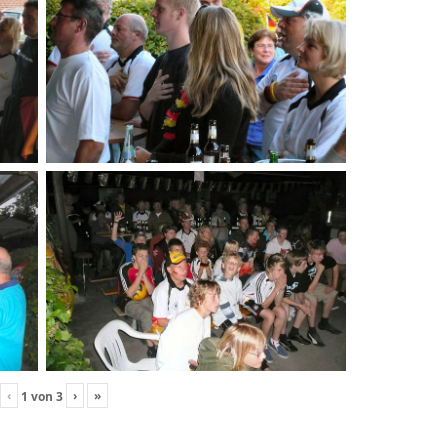
‹
›
»
1
von
3