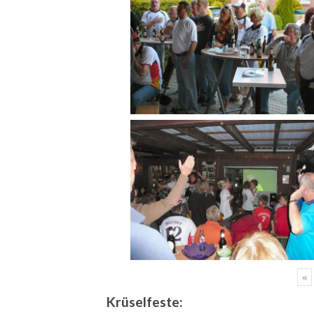
«
Krüselfeste: