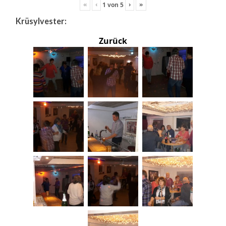
«
‹
›
»
1
von
5
Krüsylvester:
Zurück