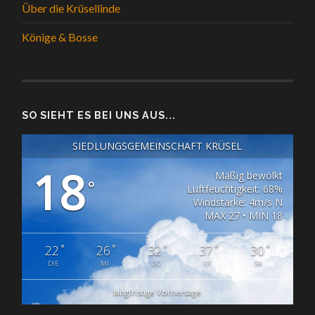
Über die Krüsellinde
Könige & Bosse
SO SIEHT ES BEI UNS AUS...
SIEDLUNGSGEMEINSCHAFT KRÜSEL
18
Mäßig bewölkt
°
Luftfeuchtigkeit: 68%
Windstärke: 4m/s N
MAX 27 • MIN 18
°
°
°
°
°
22
26
32
37
30
DIE
MI
DO
FR
SA
langfristige Vorhersage