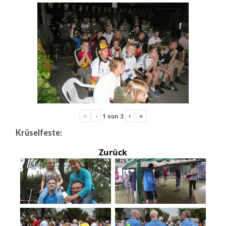
«
‹
›
»
1
von
3
Krüselfeste:
Zurück