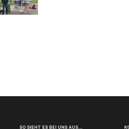
SO SIEHT ES BEI UNS AUS...
K