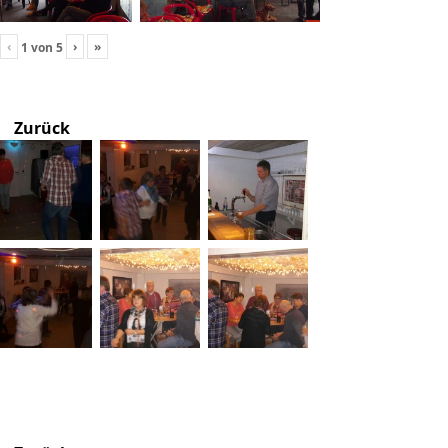
‹
›
»
1
von
5
Zurück