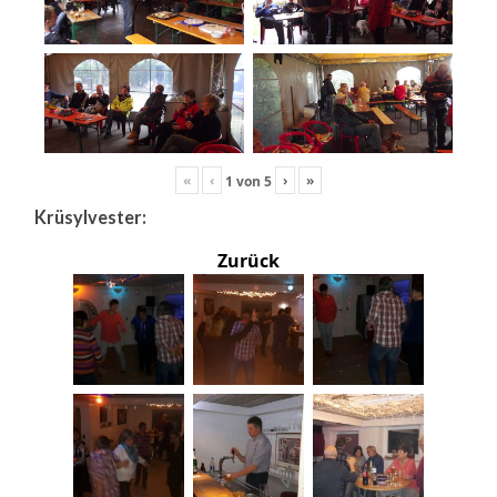
«
‹
›
»
1
von
5
Krüsylvester:
Zurück