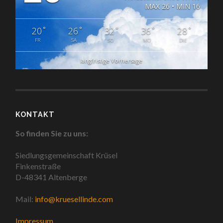
MAX 26 • MIN 16
°
°
°
°
°
20
26
32
36
28
FR
SA
SO
MO
DIE
langfristige Vorhersage
KONTAKT
So finden Sie zu uns:
Siedlungsgemeinschaft Krüsel
Finkenstraße
D-48341 Altenberge
Mail:
info@kruesellinde.com
Impressum