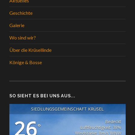
Aktuelles
Geschichte
Galerie
Wo sind wir?
Über die Krüsellinde
Könige & Bosse
SO SIEHT ES BEI UNS AUS...
SIEDLUNGSGEMEINSCHAFT KRÜSEL
26
Bedeckt
°
Luftfeuchtigkeit: 38%
Windstärke: 8m/s WNW