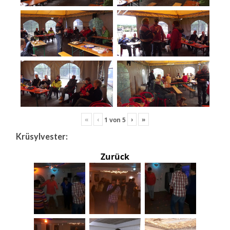
«
‹
›
»
1
von
5
Krüsylvester:
Zurück