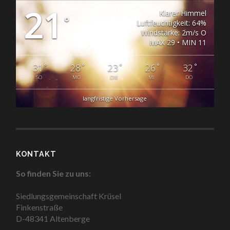
21
Klarer Himmel
°
Luftfeuchtigkeit: 64%
Windstärke: 2m/s O
MAX 29 • MIN 11
°
°
°
°
°
31
28
23
26
32
SO
MO
DIE
MI
DO
langfristige Vorhersage
KONTAKT
So finden Sie zu uns:
Siedlungsgemeinschaft Krüsel
Finkenstraße
D-48341 Altenberge