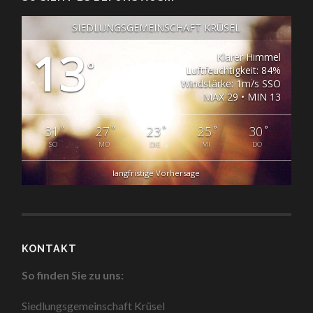
SIEDLUNGSGEMEINSCHAFT KRÜSEL
13
Klarer Himmel
°
Luftfeuchtigkeit: 84%
Windstärke: 1m/s SSO
MAX 29 • MIN 13
°
°
°
°
°
31
27
23
25
30
SO
MO
DIE
MI
DO
langfristige Vorhersage
KONTAKT
So finden Sie zu uns:
Siedlungsgemeinschaft Krüsel