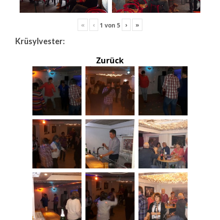
«
‹
›
»
1
von
5
Krüsylvester:
Zurück