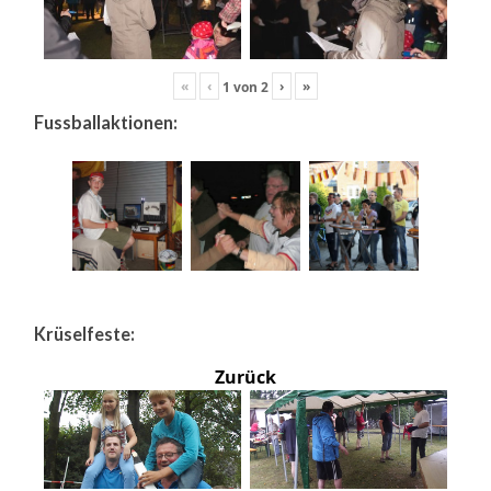
«
‹
›
»
1
von
2
Fussballaktionen:
Krüselfeste:
Zurück