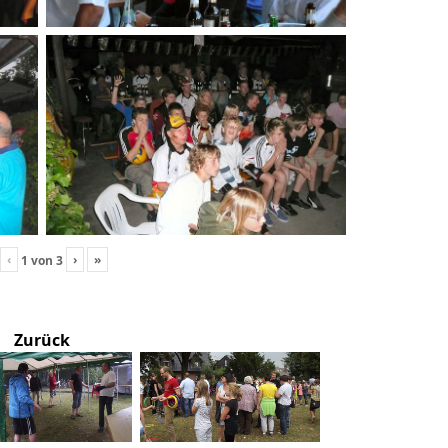
‹
›
»
1
von
3
Zurück