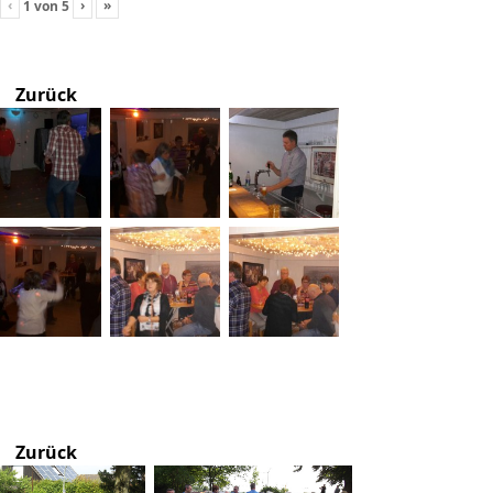
‹
›
»
1
von
5
Zurück
Zurück