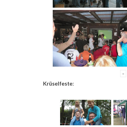
«
Krüselfeste: