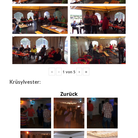
«
‹
›
»
1
von
5
Krüsylvester:
Zurück