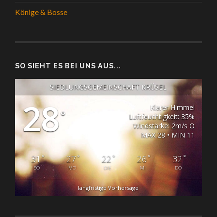
Könige & Bosse
SO SIEHT ES BEI UNS AUS...
SIEDLUNGSGEMEINSCHAFT KRÜSEL
28
Klarer Himmel
°
Luftfeuchtigkeit: 35%
Windstärke: 2m/s O
MAX 28 • MIN 11
°
°
°
°
°
31
27
22
26
32
SO
MO
DIE
MI
DO
langfristige Vorhersage