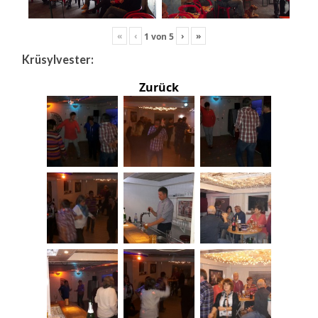
«
‹
›
»
1
von
5
Krüsylvester:
Zurück