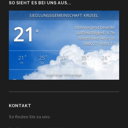
SO SIEHT ES BEI UNS AUS...
SIEDLUNGSGEMEINSCHAFT KRÜSEL
21
Überwiegend bewölkt
°
Luftfeuchtigkeit: 67%
Windstärke: 4m/s W
MAX 27 • MIN 17
°
°
°
°
°
21
25
33
35
26
FR
SA
SO
MO
DIE
langfristige Vorhersage
KONTAKT
So finden Sie zu uns: