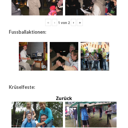
«
‹
›
»
1
von
2
Fussballaktionen:
Krüselfeste:
Zurück