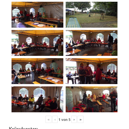
«
‹
›
»
1
von
5
Krüsylvester: