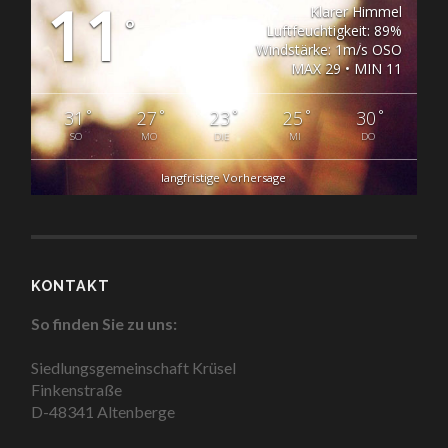
11
Klarer Himmel
°
Luftfeuchtigkeit: 89%
Windstärke: 1m/s OSO
MAX 29 • MIN 11
°
°
°
°
°
31
27
23
25
30
SO
MO
DIE
MI
DO
langfristige Vorhersage
KONTAKT
So finden Sie zu uns:
Siedlungsgemeinschaft Krüsel
Finkenstraße
D-48341 Altenberge