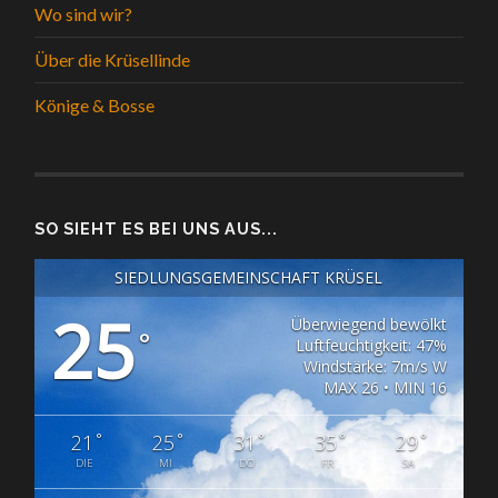
Wo sind wir?
Über die Krüsellinde
Könige & Bosse
SO SIEHT ES BEI UNS AUS...
SIEDLUNGSGEMEINSCHAFT KRÜSEL
25
Überwiegend bewölkt
°
Luftfeuchtigkeit: 47%
Windstärke: 7m/s W
MAX 26 • MIN 16
°
°
°
°
°
21
25
31
35
29
DIE
MI
DO
FR
SA