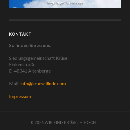
langfristige Vorhersage
KONTAKT
So finden Sie zu uns:
Siedlungsgemeinschaft Krüsel
Finkenstraße
D-48341 Altenberge
Mail:
info@kruesellinde.com
Impressum
© 2026
WIR SIND KRÜSEL
—
HOCH ↑