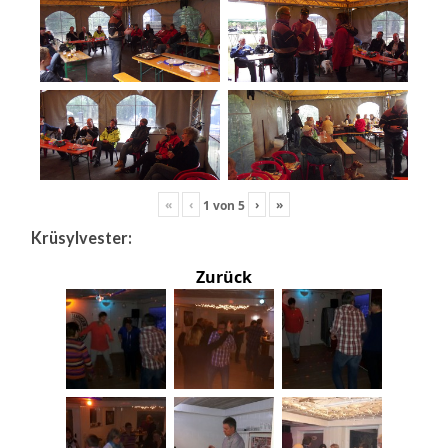
«
‹
›
»
1
von
5
Krüsylvester:
Zurück