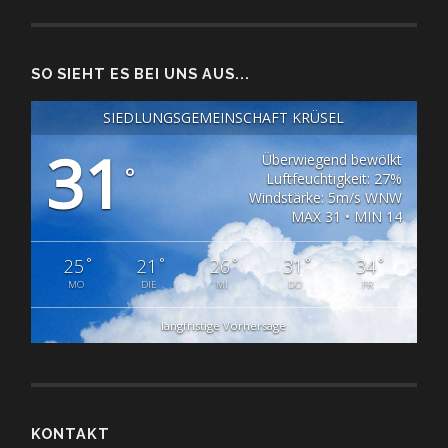
SO SIEHT ES BEI UNS AUS...
SIEDLUNGSGEMEINSCHAFT KRÜSEL
31
Überwiegend bewölkt
°
Luftfeuchtigkeit: 27%
Windstärke: 5m/s WNW
MAX 31 • MIN 14
°
°
°
°
°
25
21
26
31
34
MO
DIE
MI
DO
FR
langfristige Vorhersage
KONTAKT