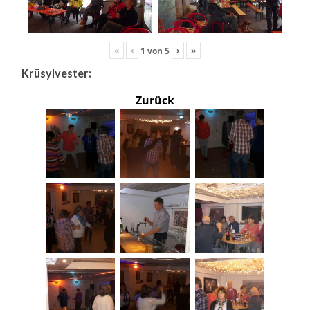
«
‹
›
»
1
von
5
Krüsylvester:
Zurück