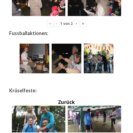
«
‹
›
»
1
von
2
Fussballaktionen:
Krüselfeste:
Zurück