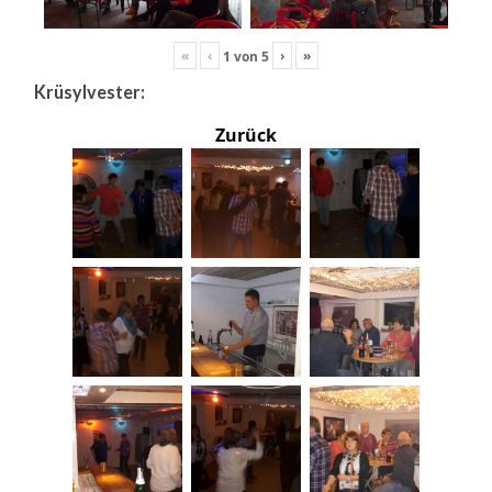
«
‹
›
»
1
von
5
Krüsylvester:
Zurück