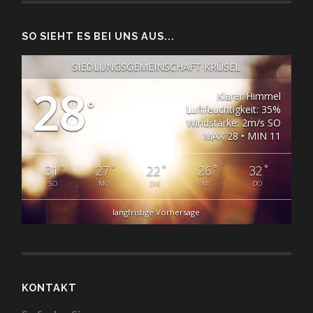
SO SIEHT ES BEI UNS AUS...
SIEDLUNGSGEMEINSCHAFT KRÜSEL
28
Klarer Himmel
°
Luftfeuchtigkeit: 35%
Windstärke: 2m/s SO
MAX 28 • MIN 11
°
°
°
°
°
31
27
22
26
32
SO
MO
DIE
MI
DO
langfristige Vorhersage
KONTAKT