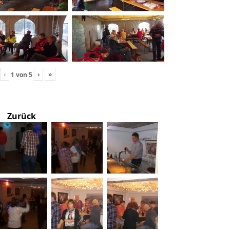
‹
›
»
1
von
5
Zurück