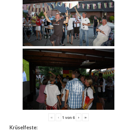
«
‹
›
»
1
von
6
Krüselfeste: