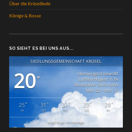
Über die Krüsellinde
Könige & Bosse
SO SIEHT ES BEI UNS AUS...
SIEDLUNGSGEMEINSCHAFT KRÜSEL
20
Überwiegend bewölkt
°
Luftfeuchtigkeit: 63%
Windstärke: 2m/s NNW
MAX 22 • MIN 12
°
°
°
°
°
25
31
32
23
28
SA
SO
MO
DIE
MI
langfristige Vorhersage