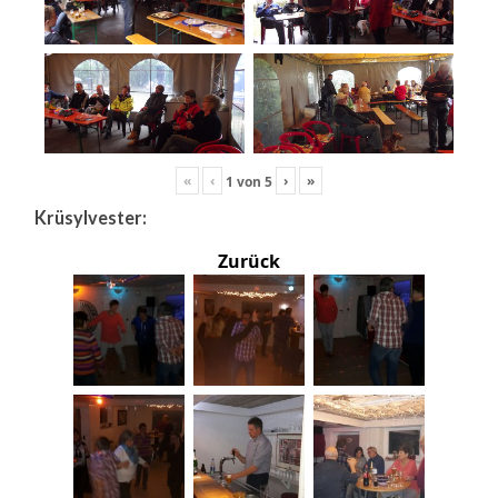
«
‹
›
»
1
von
5
Krüsylvester:
Zurück