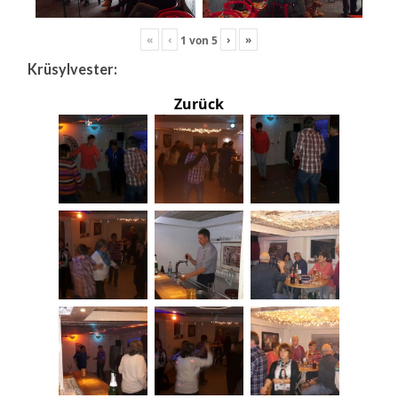
«
‹
›
»
1
von
5
Krüsylvester:
Zurück