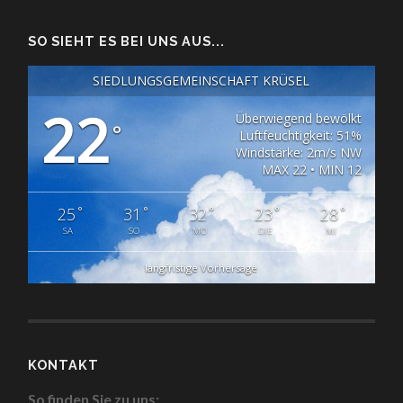
SO SIEHT ES BEI UNS AUS...
SIEDLUNGSGEMEINSCHAFT KRÜSEL
22
Überwiegend bewölkt
°
Luftfeuchtigkeit: 51%
Windstärke: 2m/s NW
MAX 22 • MIN 12
°
°
°
°
°
25
31
32
23
28
SA
SO
MO
DIE
MI
langfristige Vorhersage
KONTAKT
So finden Sie zu uns: