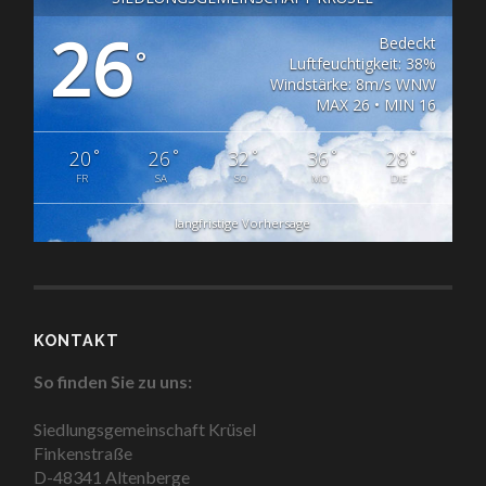
26
Bedeckt
°
Luftfeuchtigkeit: 38%
Windstärke: 8m/s WNW
MAX 26 • MIN 16
°
°
°
°
°
20
26
32
36
28
FR
SA
SO
MO
DIE
langfristige Vorhersage
KONTAKT
So finden Sie zu uns:
Siedlungsgemeinschaft Krüsel
Finkenstraße
D-48341 Altenberge