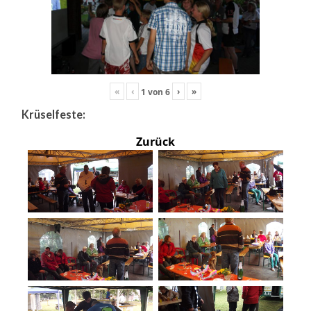
«
‹
›
»
1
von
6
Krüselfeste:
Zurück