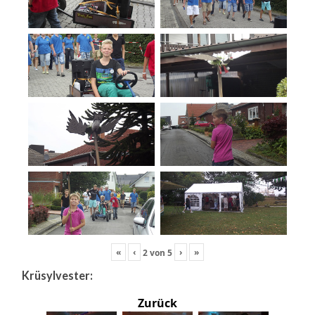
«
‹
›
»
2
von
5
Krüsylvester:
Zurück