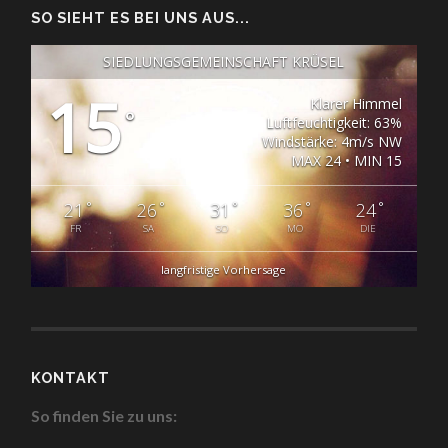
SO SIEHT ES BEI UNS AUS...
SIEDLUNGSGEMEINSCHAFT KRÜSEL
15
Klarer Himmel
°
Luftfeuchtigkeit: 63%
Windstärke: 4m/s NW
MAX 24 • MIN 15
°
°
°
°
°
21
26
31
36
24
FR
SA
SO
MO
DIE
langfristige Vorhersage
KONTAKT
So finden Sie zu uns: