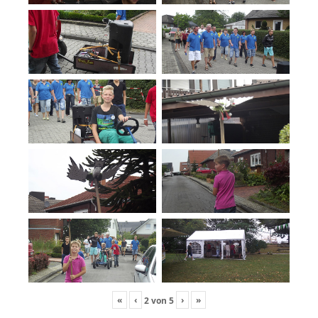
«
‹
›
»
2
von
5