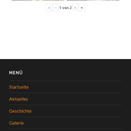
«
‹
›
»
1
von
2
MENÜ
Startseite
Aktuelles
Geschichte
Galerie