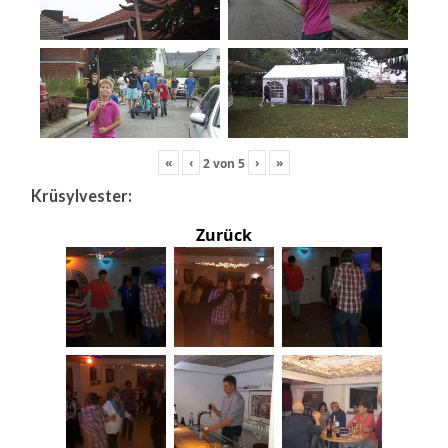
«
‹
›
»
2
von
5
Krüsylvester:
Zurück