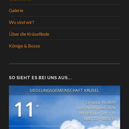
Galerie
Wo sind wir?
Über die Krüsellinde
Könige & Bosse
SO SIEHT ES BEI UNS AUS...
SIEDLUNGSGEMEINSCHAFT KRÜSEL
11
Ein paar Wolken
°
Luftfeuchtigkeit: 86%
Windstärke: 2m/s W
MAX 22 • MIN 11