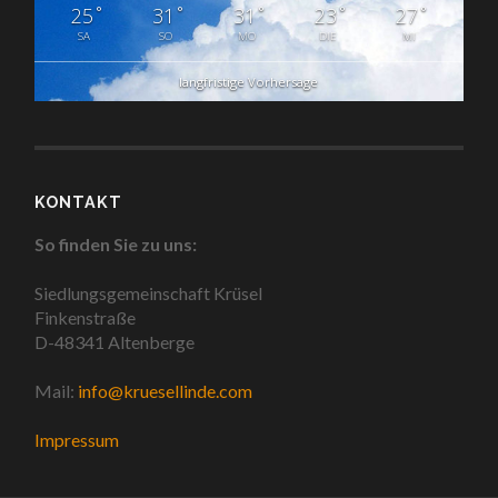
°
°
°
°
°
25
31
31
23
27
SA
SO
MO
DIE
MI
langfristige Vorhersage
KONTAKT
So finden Sie zu uns:
Siedlungsgemeinschaft Krüsel
Finkenstraße
D-48341 Altenberge
Mail:
info@kruesellinde.com
Impressum