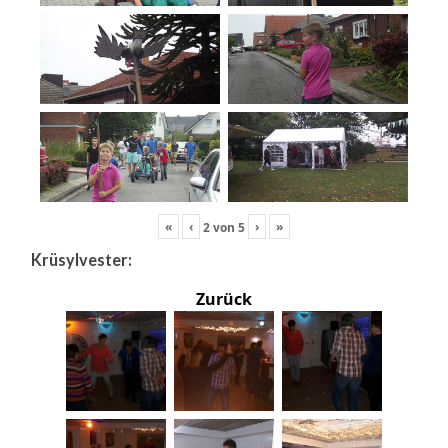
«
‹
›
»
2
von
5
Krüsylvester:
Zurück