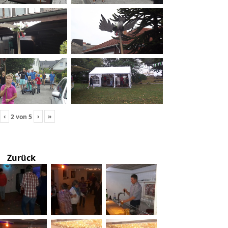
‹
›
»
2
von
5
Zurück