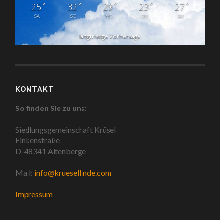
°
°
°
°
°
25
32
29
23
27
SA
SO
MO
DIE
MI
langfristige Vorhersage
KONTAKT
So finden Sie zu uns:
Siedlungsgemeinschaft Krüsel
Finkenstraße
D-48341 Altenberge
Mail:
info@kruesellinde.com
Impressum