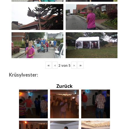
«
‹
›
»
2
von
5
Krüsylvester:
Zurück