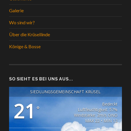
Galerie
Wo sind wir?
Über die Krüsellinde
Könige & Bosse
SO SIEHT ES BEI UNS AUS...
SIEDLUNGSGEMEINSCHAFT KRÜSEL
21
Bedeckt
°
Luftfeuchtigkeit: 57%
Windstärke: 2m/s ONO
MAX 22 • MIN 12