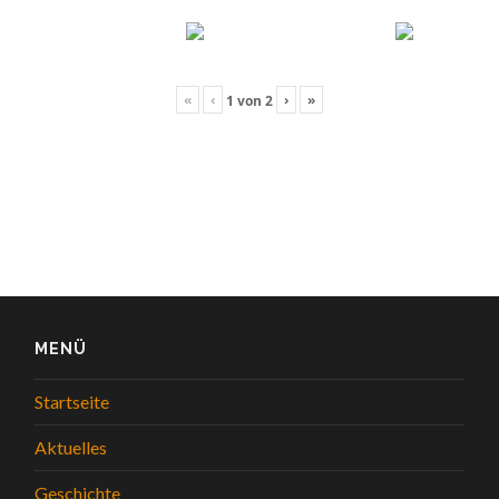
«
‹
›
»
1
von
2
MENÜ
Startseite
Aktuelles
Geschichte