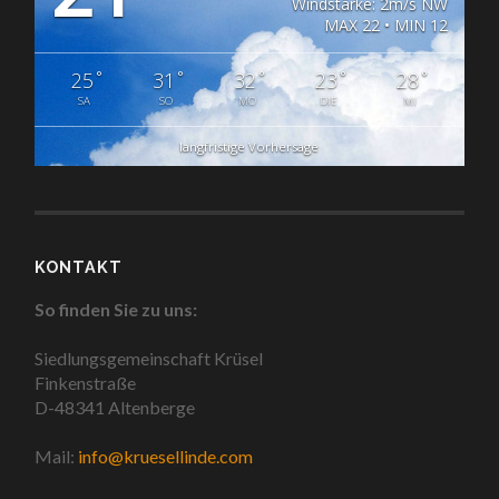
Windstärke: 2m/s NW
MAX 22 • MIN 12
°
°
°
°
°
25
31
32
23
28
SA
SO
MO
DIE
MI
langfristige Vorhersage
KONTAKT
So finden Sie zu uns:
Siedlungsgemeinschaft Krüsel
Finkenstraße
D-48341 Altenberge
Mail:
info@kruesellinde.com