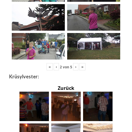
«
‹
›
»
2
von
5
Krüsylvester:
Zurück