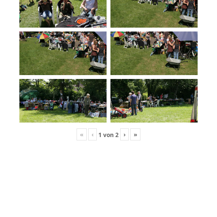
«
‹
›
»
1
von
2