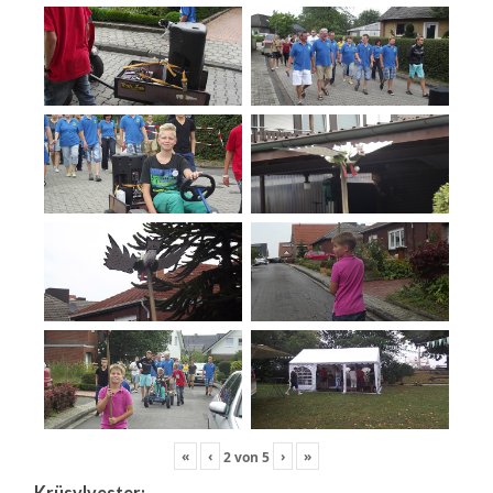
«
‹
›
»
2
von
5
Krüsylvester: