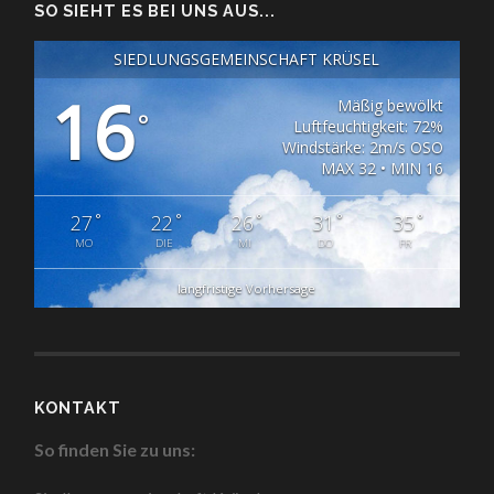
SO SIEHT ES BEI UNS AUS...
SIEDLUNGSGEMEINSCHAFT KRÜSEL
16
Mäßig bewölkt
°
Luftfeuchtigkeit: 72%
Windstärke: 2m/s OSO
MAX 32 • MIN 16
°
°
°
°
°
27
22
26
31
35
MO
DIE
MI
DO
FR
langfristige Vorhersage
KONTAKT
So finden Sie zu uns: