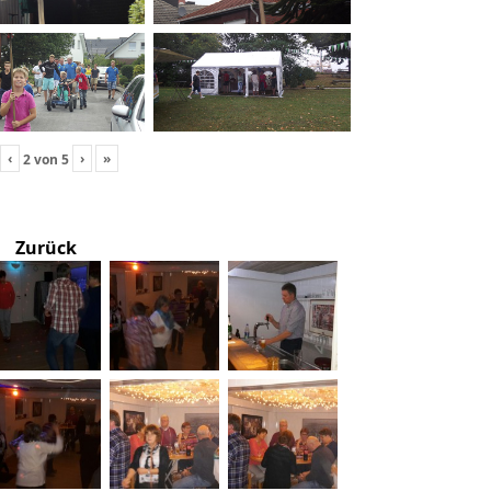
‹
›
»
2
von
5
Zurück