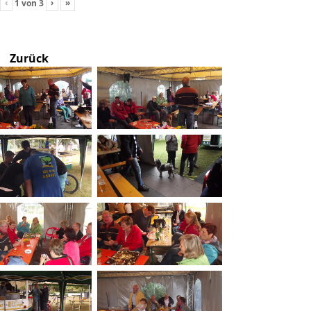
‹
›
»
1
von
3
Zurück