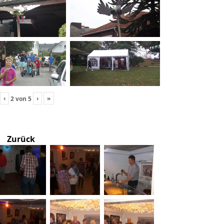
‹
›
»
2
von
5
Zurück