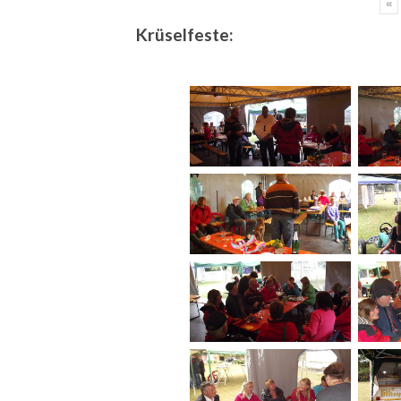
«
Krüselfeste: