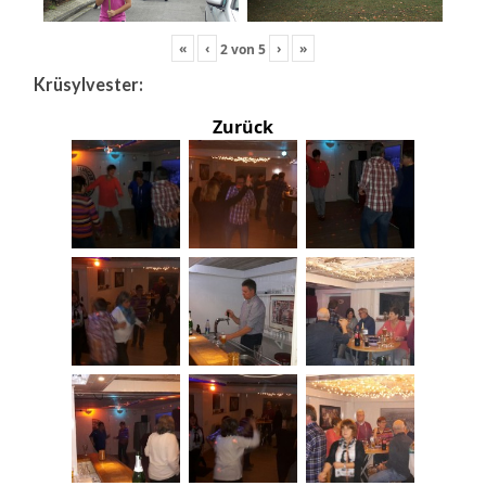
«
‹
›
»
2
von
5
Krüsylvester:
Zurück