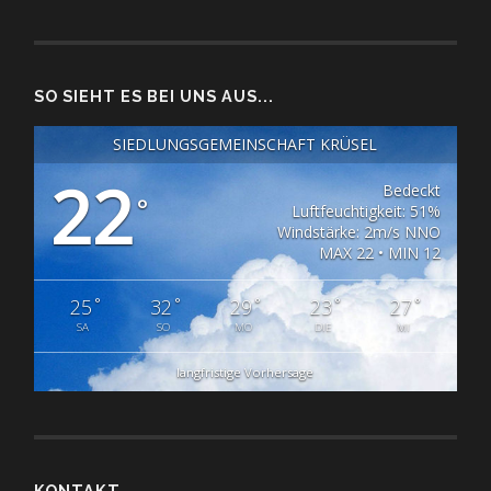
SO SIEHT ES BEI UNS AUS...
SIEDLUNGSGEMEINSCHAFT KRÜSEL
22
Bedeckt
°
Luftfeuchtigkeit: 51%
Windstärke: 2m/s NNO
MAX 22 • MIN 12
°
°
°
°
°
25
32
29
23
27
SA
SO
MO
DIE
MI
langfristige Vorhersage
KONTAKT