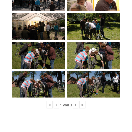
«
‹
›
»
1
von
3