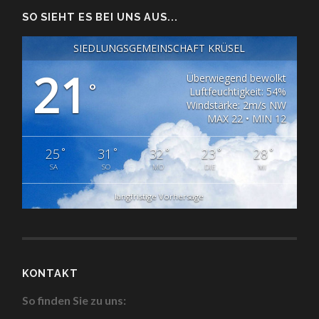
SO SIEHT ES BEI UNS AUS...
SIEDLUNGSGEMEINSCHAFT KRÜSEL
21
Überwiegend bewölkt
°
Luftfeuchtigkeit: 54%
Windstärke: 2m/s NW
MAX 22 • MIN 12
°
°
°
°
°
25
31
32
23
28
SA
SO
MO
DIE
MI
langfristige Vorhersage
KONTAKT
So finden Sie zu uns: