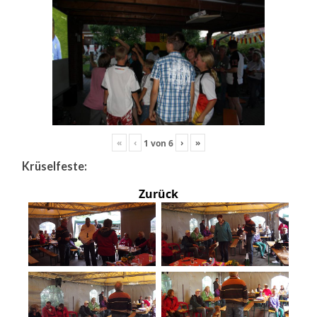
«
‹
›
»
1
von
6
Krüselfeste:
Zurück