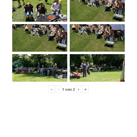
«
‹
›
»
1
von
2