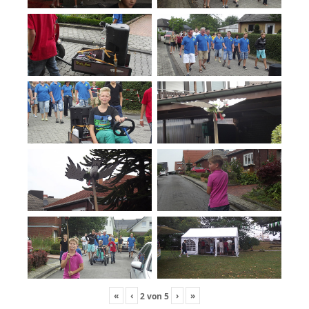
«
‹
›
»
2
von
5