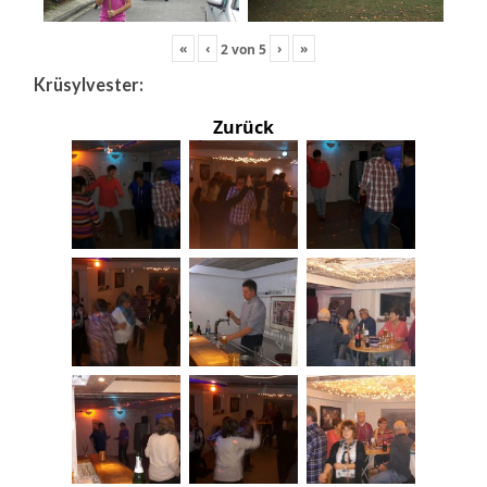
«
‹
›
»
2
von
5
Krüsylvester:
Zurück