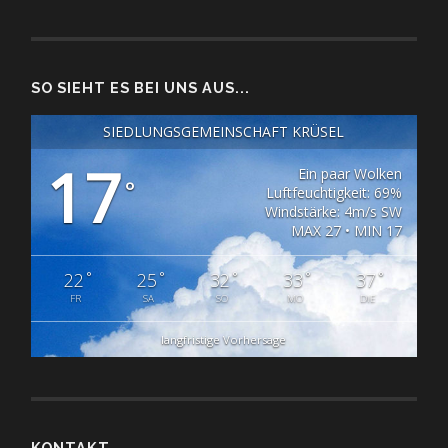
SO SIEHT ES BEI UNS AUS...
SIEDLUNGSGEMEINSCHAFT KRÜSEL
17
Ein paar Wolken
°
Luftfeuchtigkeit: 69%
Windstärke: 4m/s SW
MAX 27 • MIN 17
°
°
°
°
°
22
25
32
33
37
FR
SA
SO
MO
DIE
langfristige Vorhersage
KONTAKT