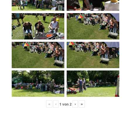
«
‹
›
»
1
von
2