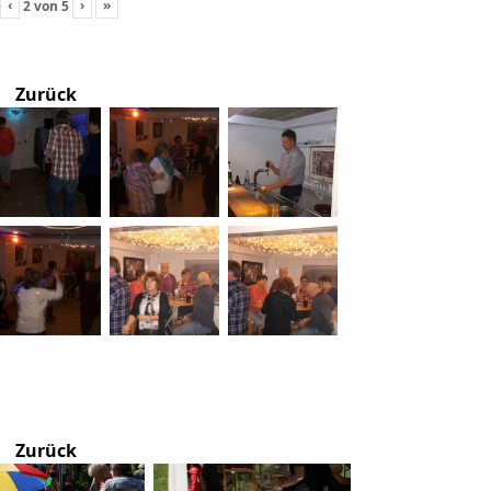
‹
›
»
2
von
5
Zurück
Zurück