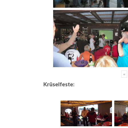
«
Krüselfeste: