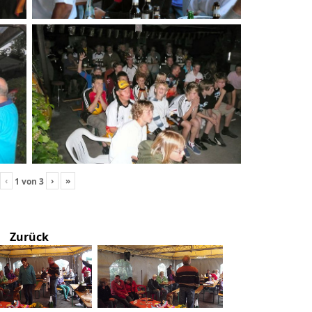
‹
›
»
1
von
3
Zurück