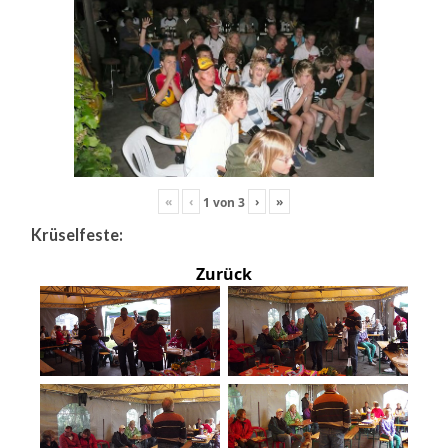
«
‹
›
»
1
von
3
Krüselfeste:
Zurück