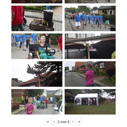
«
‹
›
»
2
von
5