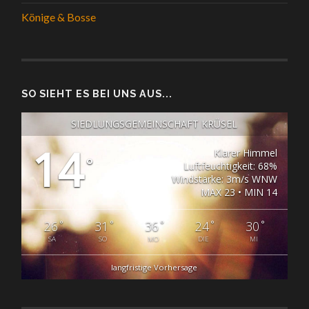
Könige & Bosse
SO SIEHT ES BEI UNS AUS...
SIEDLUNGSGEMEINSCHAFT KRÜSEL
14
Klarer Himmel
°
Luftfeuchtigkeit: 68%
Windstärke: 3m/s WNW
MAX 23 • MIN 14
°
°
°
°
°
26
31
36
24
30
SA
SO
MO
DIE
MI
langfristige Vorhersage