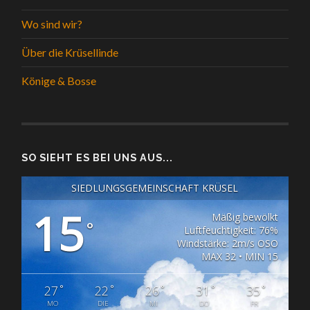
Wo sind wir?
Über die Krüsellinde
Könige & Bosse
SO SIEHT ES BEI UNS AUS...
SIEDLUNGSGEMEINSCHAFT KRÜSEL
15
Mäßig bewölkt
°
Luftfeuchtigkeit: 76%
Windstärke: 2m/s OSO
MAX 32 • MIN 15
°
°
°
°
°
27
22
26
31
35
MO
DIE
MI
DO
FR