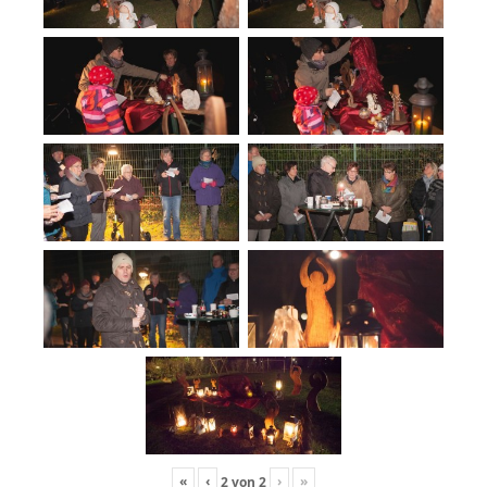
«
‹
›
»
2
von
2