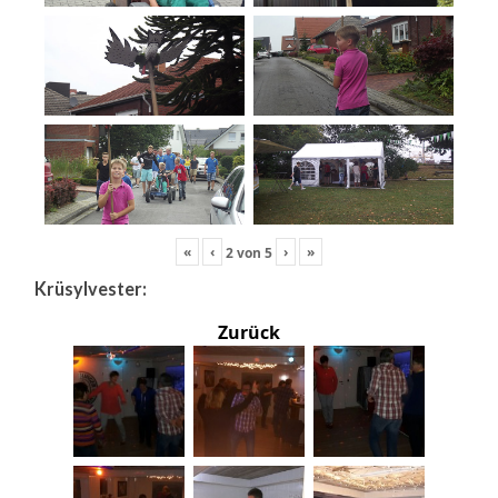
«
‹
›
»
2
von
5
Krüsylvester:
Zurück