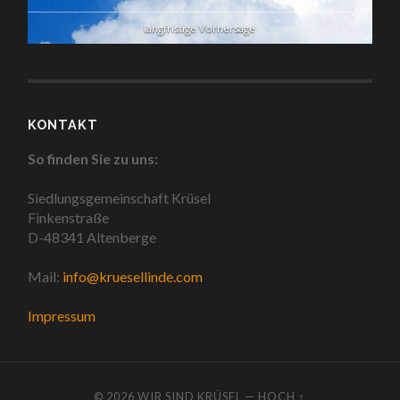
langfristige Vorhersage
KONTAKT
So finden Sie zu uns:
Siedlungsgemeinschaft Krüsel
Finkenstraße
D-48341 Altenberge
Mail:
info@kruesellinde.com
Impressum
© 2026
WIR SIND KRÜSEL
—
HOCH ↑