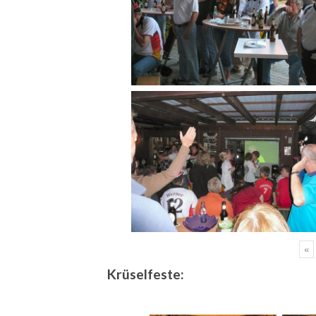
«
Krüselfeste: