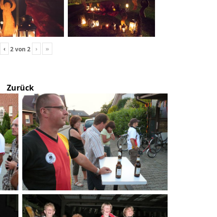
‹
›
»
2
von
2
Zurück