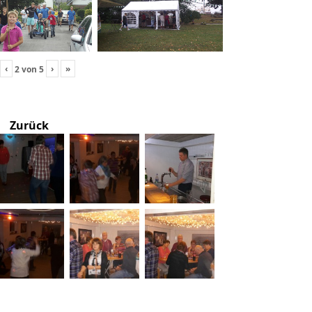
‹
›
»
2
von
5
Zurück