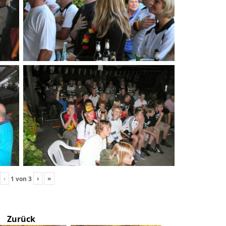
‹
›
»
1
von
3
Zurück