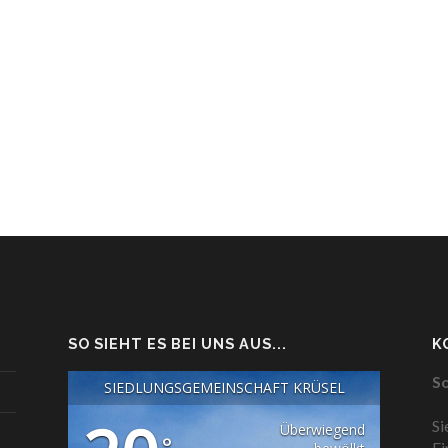
SO SIEHT ES BEI UNS AUS...
K
So
SIEDLUNGSGEMEINSCHAFT KRÜSEL
Si
Überwiegend
°
Fi