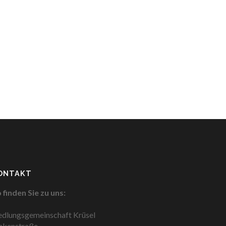
ONTAKT
 finden Sie zu uns:
edlungsgemeinschaft Krüsel
nkenstraße