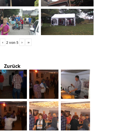
‹
›
»
2
von
5
Zurück