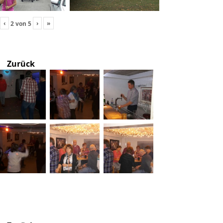
‹
›
»
2
von
5
Zurück