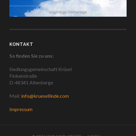
langfristige Vorhersage
KONTAKT
So finden Sie zu uns:
Siedlungsgemeinschaft Krüsel
Finkenstraße
D-48341 Altenberge
Mail:
info@kruesellinde.com
Impressum