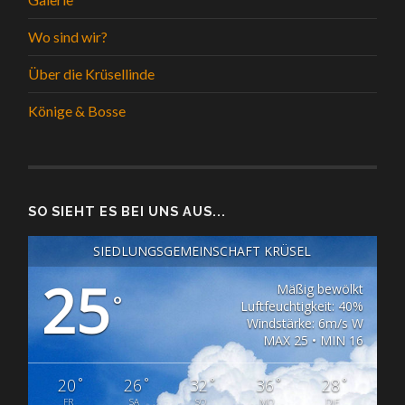
Wo sind wir?
Über die Krüsellinde
Könige & Bosse
SO SIEHT ES BEI UNS AUS...
SIEDLUNGSGEMEINSCHAFT KRÜSEL
25
Mäßig bewölkt
°
Luftfeuchtigkeit: 40%
Windstärke: 6m/s W
MAX 25 • MIN 16
°
°
°
°
°
20
26
32
36
28
FR
SA
SO
MO
DIE