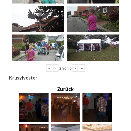
«
‹
›
»
2
von
5
Krüsylvester:
Zurück