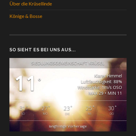
Über die Krüsellinde
Könige & Bosse
SO SIEHT ES BEI UNS AUS...
SIEDLUNGSGEMEINSCHAFT KRÜSEL
11
Klarer Himmel
°
Luftfeuchtigkeit: 88%
Windstärke: 1m/s OSO
MAX 29 • MIN 11
°
°
°
°
°
31
27
23
25
30
SO
MO
DIE
MI
DO
langfristige Vorhersage