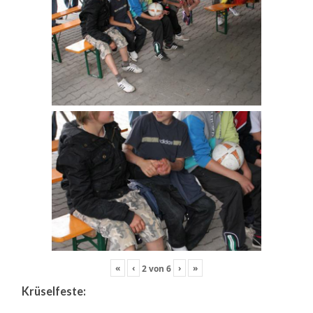
«
‹
›
»
2
von
6
Krüselfeste: