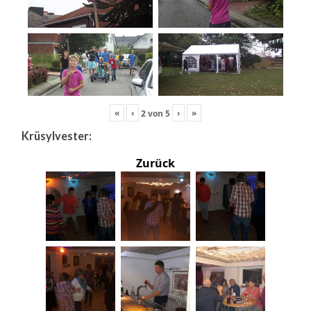
«
‹
›
»
2
von
5
Krüsylvester:
Zurück