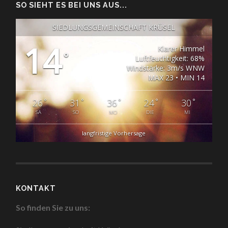
SO SIEHT ES BEI UNS AUS...
SIEDLUNGSGEMEINSCHAFT KRÜSEL
14
Klarer Himmel
°
Luftfeuchtigkeit: 68%
Windstärke: 3m/s WNW
MAX 23 • MIN 14
°
°
°
°
°
26
31
36
24
30
SA
SO
MO
DIE
MI
langfristige Vorhersage
KONTAKT
So finden Sie zu uns: