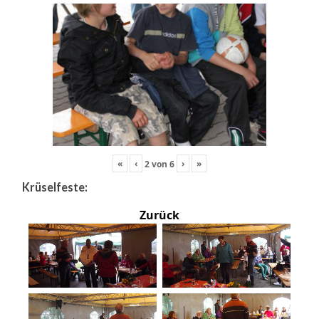
«
‹
›
»
2
von
6
Krüselfeste:
Zurück