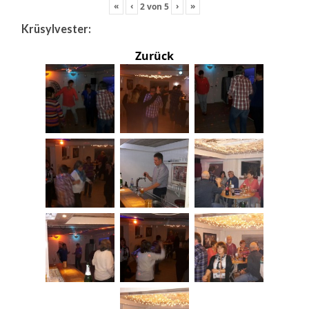
«
‹
›
»
2
von
5
Krüsylvester:
Zurück