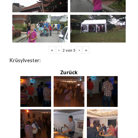
«
‹
›
»
2
von
5
Krüsylvester:
Zurück