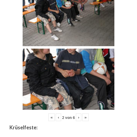
«
‹
›
»
2
von
6
Krüselfeste: