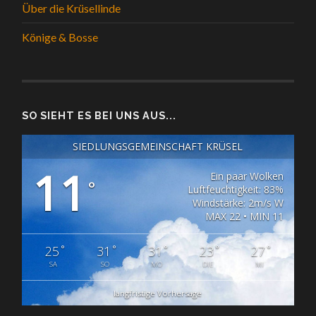
Über die Krüsellinde
Könige & Bosse
SO SIEHT ES BEI UNS AUS...
SIEDLUNGSGEMEINSCHAFT KRÜSEL
11
Ein paar Wolken
°
Luftfeuchtigkeit: 83%
Windstärke: 2m/s W
MAX 22 • MIN 11
°
°
°
°
°
25
31
31
23
27
SA
SO
MO
DIE
MI
langfristige Vorhersage