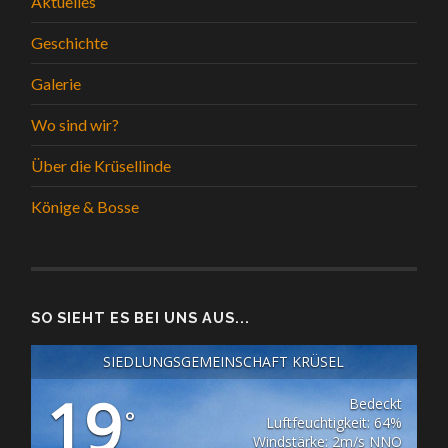
Aktuelles
Geschichte
Galerie
Wo sind wir?
Über die Krüsellinde
Könige & Bosse
SO SIEHT ES BEI UNS AUS...
SIEDLUNGSGEMEINSCHAFT KRÜSEL
19
Bedeckt
°
Luftfeuchtigkeit: 64%
Windstärke: 2m/s NNO