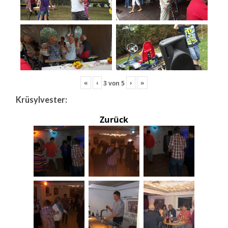
«
‹
›
»
3
von
5
Krüsylvester:
Zurück