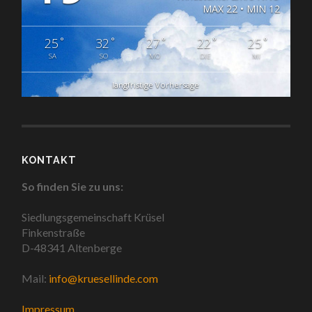
MAX 22 • MIN 12
°
°
°
°
°
25
32
27
22
25
SA
SO
MO
DIE
MI
langfristige Vorhersage
KONTAKT
So finden Sie zu uns:
Siedlungsgemeinschaft Krüsel
Finkenstraße
D-48341 Altenberge
Mail:
info@kruesellinde.com
Impressum