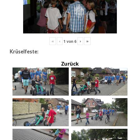
«
‹
›
»
1
von
6
Krüselfeste:
Zurück