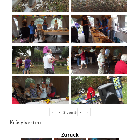
«
‹
›
»
3
von
5
Krüsylvester:
Zurück