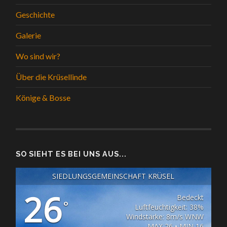
Geschichte
Galerie
Wo sind wir?
Über die Krüsellinde
Könige & Bosse
SO SIEHT ES BEI UNS AUS...
SIEDLUNGSGEMEINSCHAFT KRÜSEL
26
Bedeckt
°
Luftfeuchtigkeit: 38%
Windstärke: 8m/s WNW
MAX 26 • MIN 16