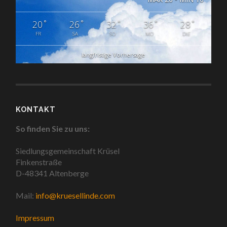
°
°
°
°
°
20
26
32
36
28
FR
SA
SO
MO
DIE
langfristige Vorhersage
KONTAKT
So finden Sie zu uns:
Siedlungsgemeinschaft Krüsel
Finkenstraße
D-48341 Altenberge
Mail:
info@kruesellinde.com
Impressum