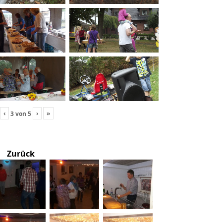
‹
›
»
3
von
5
Zurück