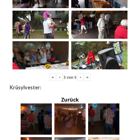
«
‹
›
»
3
von
5
Krüsylvester:
Zurück