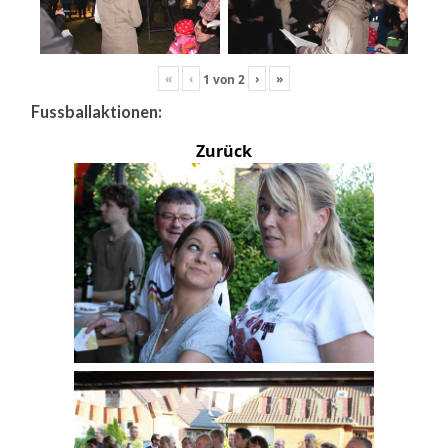
«
‹
›
»
1
von
2
Fussballaktionen:
Zurück