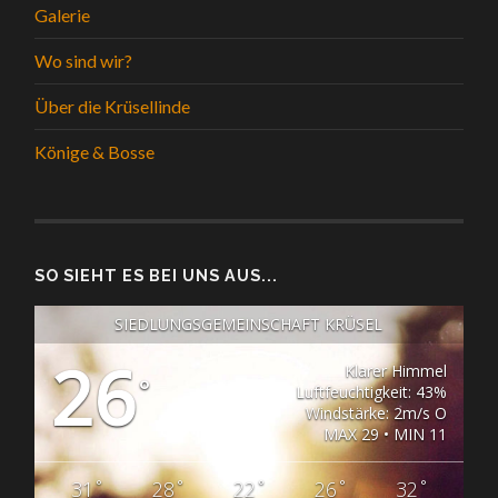
Galerie
Wo sind wir?
Über die Krüsellinde
Könige & Bosse
SO SIEHT ES BEI UNS AUS...
SIEDLUNGSGEMEINSCHAFT KRÜSEL
26
Klarer Himmel
°
Luftfeuchtigkeit: 43%
Windstärke: 2m/s O
MAX 29 • MIN 11
°
°
°
°
°
31
28
22
26
32