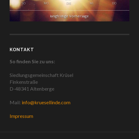
SO
MO
DIE
MI
DO
langfristige Vorhersage
KONTAKT
So finden Sie zu uns:
Siedlungsgemeinschaft Krüsel
Finkenstraße
D-48341 Altenberge
Mail:
info@kruesellinde.com
Impressum