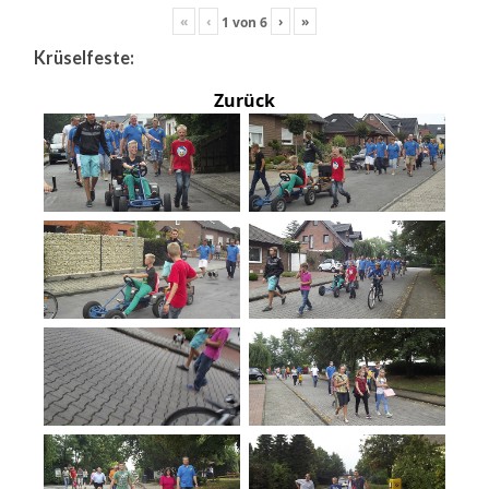
«
‹
›
»
1
von
6
Krüselfeste:
Zurück