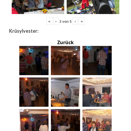
«
‹
›
»
3
von
5
Krüsylvester:
Zurück