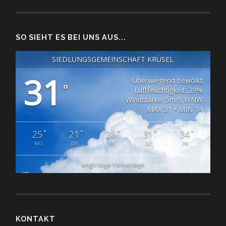
SO SIEHT ES BEI UNS AUS...
SIEDLUNGSGEMEINSCHAFT KRÜSEL
31
Überwiegend bewölkt
°
Luftfeuchtigkeit: 29%
Windstärke: 5m/s WNW
MAX 31 • MIN 14
°
°
°
°
°
25
21
26
31
34
MO
DIE
MI
DO
FR
langfristige Vorhersage
KONTAKT