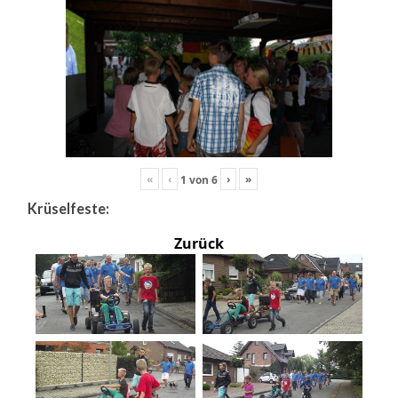
«
‹
›
»
1
von
6
Krüselfeste:
Zurück