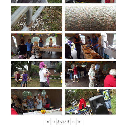
«
‹
›
»
3
von
5