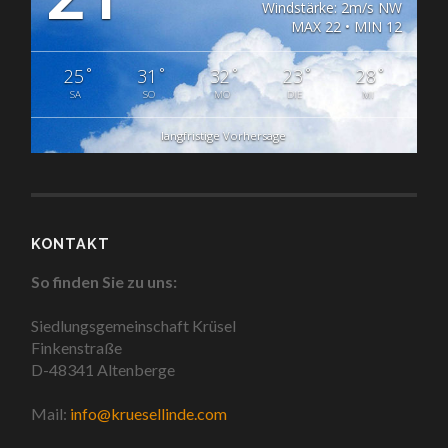
Windstärke: 2m/s NW
MAX 22 • MIN 12
°
°
°
°
°
25
31
32
23
28
SA
SO
MO
DIE
MI
langfristige Vorhersage
KONTAKT
So finden Sie zu uns:
Siedlungsgemeinschaft Krüsel
Finkenstraße
D-48341 Altenberge
Mail:
info@kruesellinde.com