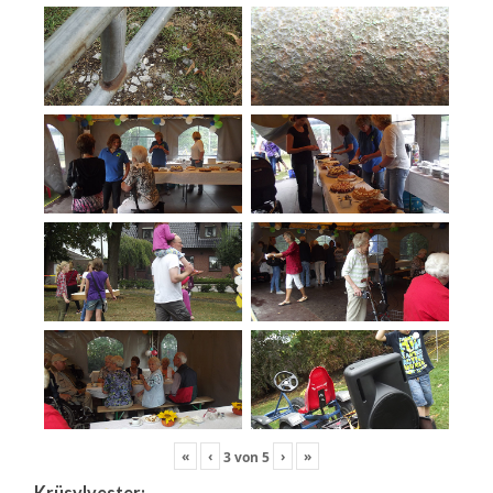
«
‹
›
»
3
von
5
Krüsylvester: