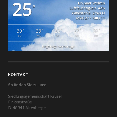
25
Ein paar Wolken
°
Luftfeuchtigkeit: 42%
Windstärke: 2m/s O
MAX 27 • MIN 11
°
°
°
°
°
30
28
22
27
32
SO
MO
DIE
MI
DO
langfristige Vorhersage
KONTAKT
So finden Sie zu uns:
Siedlungsgemeinschaft Krüsel
Finkenstraße
D-48341 Altenberge