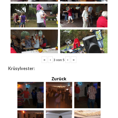
«
‹
›
»
3
von
5
Krüsylvester:
Zurück