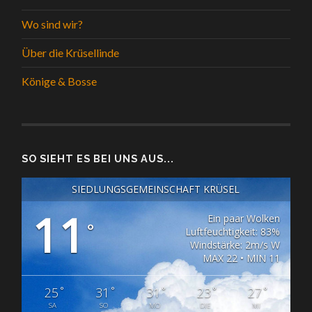
Wo sind wir?
Über die Krüsellinde
Könige & Bosse
SO SIEHT ES BEI UNS AUS...
SIEDLUNGSGEMEINSCHAFT KRÜSEL
11
Ein paar Wolken
°
Luftfeuchtigkeit: 83%
Windstärke: 2m/s W
MAX 22 • MIN 11
°
°
°
°
°
25
31
31
23
27
SA
SO
MO
DIE
MI