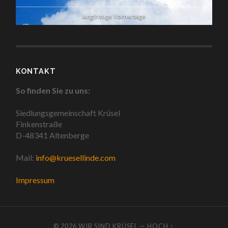
langfristige Vorhersage
KONTAKT
So finden Sie zu uns:
Siedlungsgemeinschaft Krüsel
Finkenstraße
D-48341 Altenberge
Mail:
info@kruesellinde.com
Impressum
© 2026
WIR SIND KRÜSEL
—
HOCH ↑