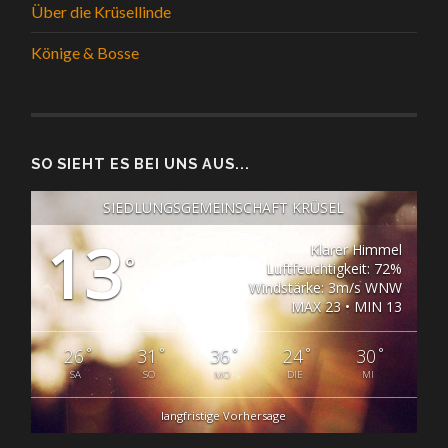
Über die Krüsellinde
Könige & Bosse
SO SIEHT ES BEI UNS AUS...
SIEDLUNGSGEMEINSCHAFT KRÜSEL
13
Klarer Himmel
°
Luftfeuchtigkeit: 72%
Windstärke: 3m/s WNW
MAX 23 • MIN 13
°
°
°
°
°
26
31
36
24
30
SA
SO
MO
DIE
MI
langfristige Vorhersage