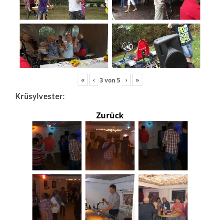
«
‹
›
»
3
von
5
Krüsylvester:
Zurück