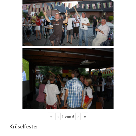
«
‹
›
»
1
von
6
Krüselfeste: