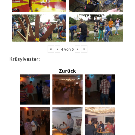
«
‹
›
»
4
von
5
Krüsylvester:
Zurück