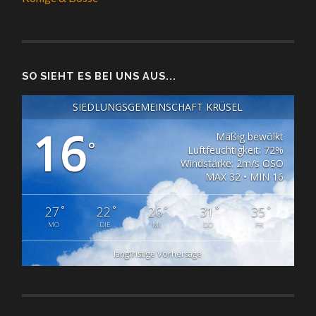
SO SIEHT ES BEI UNS AUS...
SIEDLUNGSGEMEINSCHAFT KRÜSEL
16
Mäßig bewölkt
°
Luftfeuchtigkeit: 72%
Windstärke: 2m/s OSO
MAX 32 • MIN 16
°
°
°
°
°
27
22
26
31
35
MO
DIE
MI
DO
FR
langfristige Vorhersage