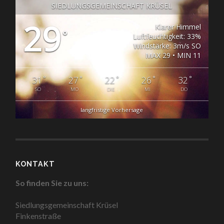
SIEDLUNGSGEMEINSCHAFT KRÜSEL
29
Klarer Himmel
°
Luftfeuchtigkeit: 33%
Windstärke: 3m/s SO
MAX 29 • MIN 11
°
°
°
°
°
31
27
22
26
32
SO
MO
DIE
MI
DO
langfristige Vorhersage
KONTAKT
So finden Sie zu uns:
Siedlungsgemeinschaft Krüsel
Finkenstraße