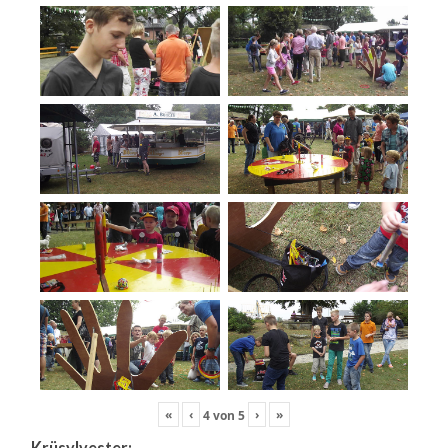
«
‹
›
»
4
von
5
Krüsylvester: